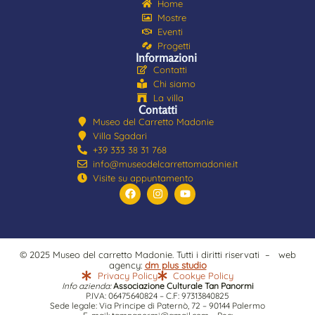
Home
Mostre
Eventi
Progetti
Informazioni
Contatti
Chi siamo
La villa
Contatti
Museo del Carretto Madonie
Villa Sgadari
+39 333 38 31 768
info@museodelcarrettomadonie.it
Visite su appuntamento
© 2025 Museo del carretto Madonie. Tutti i diritti riservati – web
agency:
dm plus studio
Privacy Policy
Cookye Policy
Info azienda:
Associazione Culturale Tan Panormi
P.IVA: 06475640824 – C.F: 97313840825
Sede legale: Via Principe di Paternò, 72 – 90144 Palermo