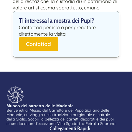
della recitazione, la custodia di un patrimonio di
valore artistico, ma soprattutto, umano.
Ti interessa la mostra dei Pupi?
Contattaci per info o per prenotare
direttamente la visita.
Contattaci
Museo del carretto delle Madonie
Benvenuti al Museo del Carretto e del Pupo Siciliano delle
Madonie, un viaggio nella tradizione artigianale e teatrale
della Sicilia. Scopri la bellezza dei carretti decorati e dei pupi
in una location d’eccezione: Villa Sgadari, a Petralia Soprana.
Collegamenti Rapidi